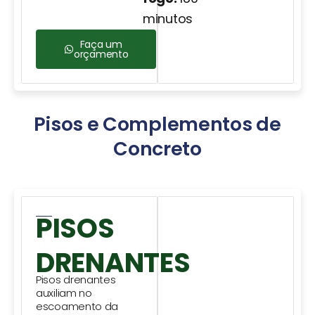
minutos
Faça um
orçamento
Pisos e Complementos de
Concreto
PISOS
DRENANTES
Pisos drenantes
auxiliam no
escoamento da