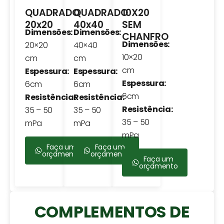
QUADRADO
QUADRADO
10X20
20x20
40x40
SEM
Dimensões:
Dimensões:
CHANFRO
Dimensões:
20×20
40×40
10×20
cm
cm
cm
Espessura:
Espessura:
Espessura:
6cm
6cm
6cm
Resistência:
Resistência:
Resistência:
35 – 50
35 – 50
35 – 50
mPa
mPa
mPa
Faça um
Faça um
orçamento
orçamento
Faça um
orçamento
COMPLEMENTOS DE