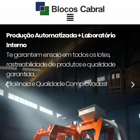
Ir
para
Menu
o
conteúdo
Produção Automatizada + Laboratório
Interno
Te garantem ensaio em todos os lotes,
rastreabilidade de produtos e qualidade
garantida.
Eficiência e Qualidade Comprovadas!