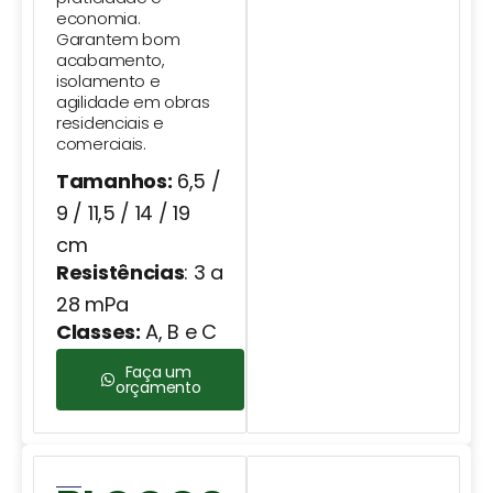
economia.
Garantem bom
acabamento,
isolamento e
agilidade em obras
residenciais e
comerciais.
Tamanhos:
6,5 /
9 / 11,5 / 14 / 19
cm
Resistências
: 3 a
28 mPa
Classes:
A, B e C
Faça um
orçamento