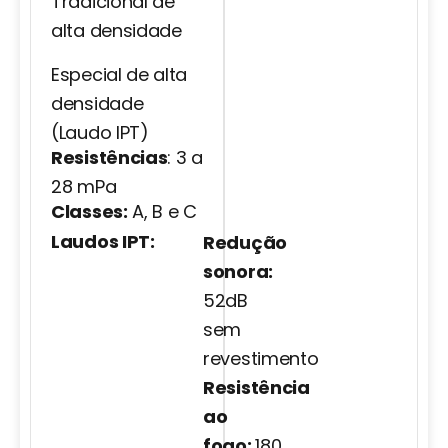
Tradicional de
alta densidade
Tipologia:
Especial de alta
densidade
(Laudo IPT)
Resistências
: 3 a
28 mPa
Classes:
A, B e C
Laudos IPT:
Redução
sonora:
52dB
sem
revestimento
Resistência
ao
fogo:
180