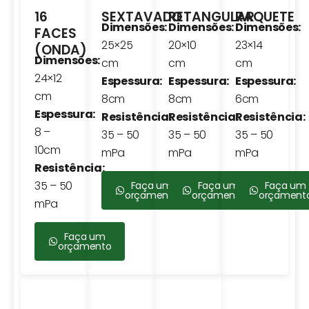
16
SEXTAVADO
RETANGULAR
RAQUETE
Dimensões:
Dimensões:
Dimensões:
FACES
25×25
20×10
23×14
(ONDA)
Dimensões:
cm
cm
cm
24×12
Espessura:
Espessura:
Espessura:
cm
8cm
8cm
6cm
Espessura:
Resistência:
Resistência:
Resistência:
8 –
35 – 50
35 – 50
35 – 50
10cm
mPa
mPa
mPa
Resistência:
35 – 50
Faça um
Faça um
Faça um
orçamento
orçamento
orçament
mPa
Faça um
orçamento