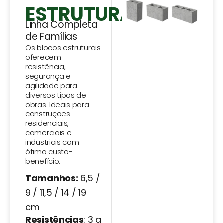
ESTRUTURAIS
Linha Completa
de Famílias
Os blocos estruturais
oferecem
resistência,
segurança e
agilidade para
diversos tipos de
obras. Ideais para
construções
residenciais,
comerciais e
industriais com
ótimo custo-
benefício.
Tamanhos:
6,5 /
9 / 11,5 / 14 / 19
cm
Resistências
: 3 a