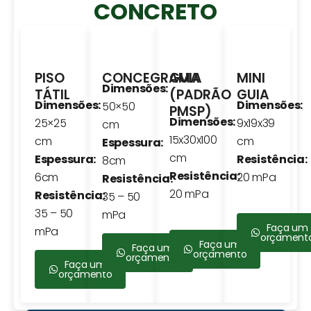
CONCRETO
PISO
CONCEGRAMA
GUIA
MINI
Dimensões:
TÁTIL
(PADRÃO
GUIA
Dimensões:
Dimensões:
50×50
PMSP)
Dimensões:
25×25
9x19x39
cm
15x30x100
cm
cm
Espessura:
cm
Espessura:
Resistência:
8cm
Resistência:
6cm
20 mPa
Resistência:
20 mPa
Resistência:
35 – 50
35 – 50
mPa
Faça um
mPa
orçament
Faça um
Faça um
orçamento
orçamento
Faça um
orçamento