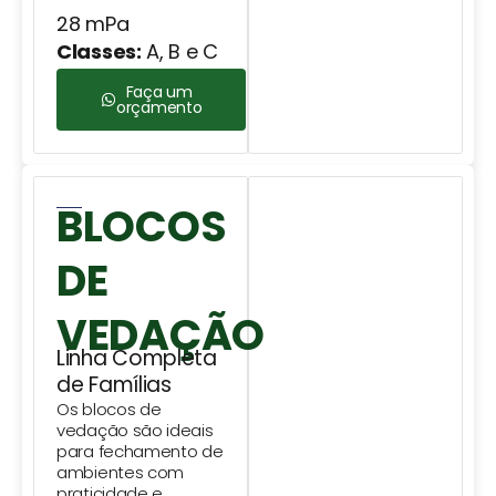
28 mPa
Classes:
A, B e C
Faça um
orçamento
BLOCOS
DE
VEDAÇÃO
Linha Completa
de Famílias
Os blocos de
vedação são ideais
para fechamento de
ambientes com
praticidade e